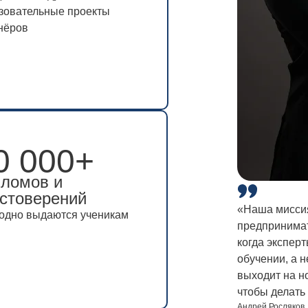
зовательные проекты
зовательные проекты
нёров
нёров
0 000+
0 000+
ломов и
ломов и
стоверений
стоверений
«Наша миссия
одно выдаются ученикам
одно выдаются ученикам
предпринимат
когда экспер
обучении, а н
выходит на н
чтобы делать
Андрей Росляков