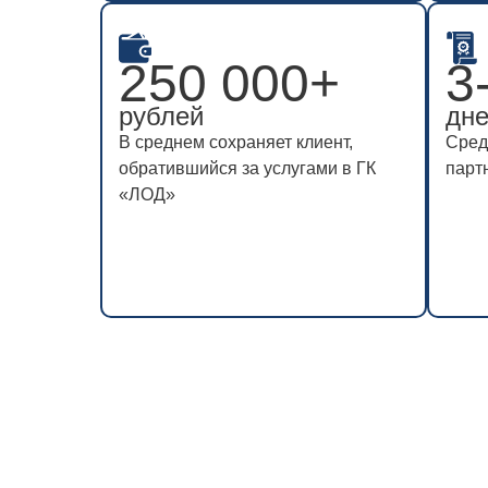
250 000+
250 000+
3
3
рублей
рублей
дн
дн
В среднем сохраняет клиент,
В среднем сохраняет клиент,
Сред
Сред
обратившийся за услугами в ГК
обратившийся за услугами в ГК
парт
парт
«ЛОД»
«ЛОД»