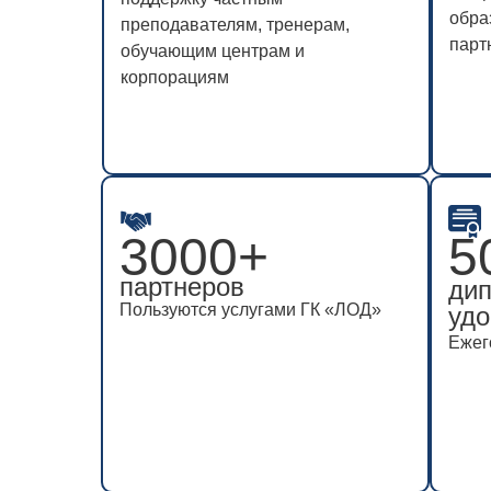
обра
обра
преподавателям, тренерам,
преподавателям, тренерам,
парт
парт
обучающим центрам и
обучающим центрам и
корпорациям
корпорациям
3000+
3000+
5
5
партнеров
партнеров
дип
дип
Пользуются услугами ГК «ЛОД»
Пользуются услугами ГК «ЛОД»
удо
удо
Ежег
Ежег