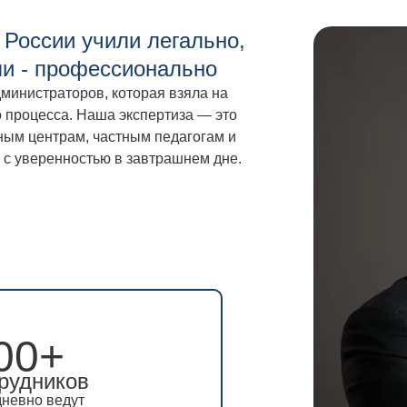
 России учили легально,
ли - профессионально
министраторов, которая взяла на
 процесса. Наша экспертиза — это
ным центрам, частным педагогам и
 с уверенностью в завтрашнем дне.
00+
00+
рудников
рудников
невно ведут
невно ведут