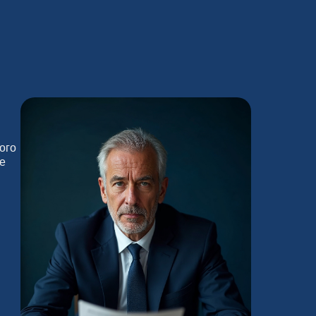
ого
е