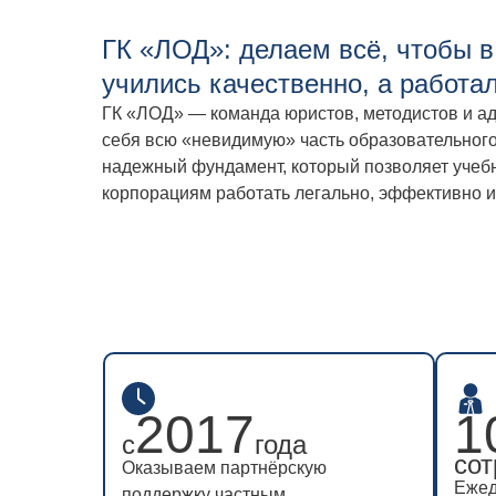
ГК «ЛОД»: делаем всё, чтобы в
учились качественно, а работа
ГК «ЛОД» — команда юристов, методистов и ад
себя всю «невидимую» часть образовательного
надежный фундамент, который позволяет учеб
корпорациям работать легально, эффективно и
2017
2017
1
1
с
с
года
года
сот
сот
Оказываем партнёрскую
Оказываем партнёрскую
Ежед
Ежед
поддержку частным
поддержку частным