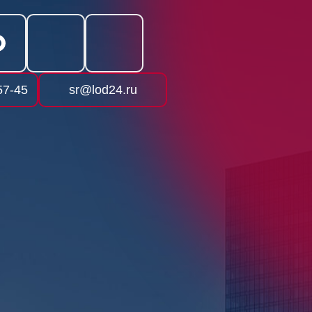
57-45
sr@lod24.ru