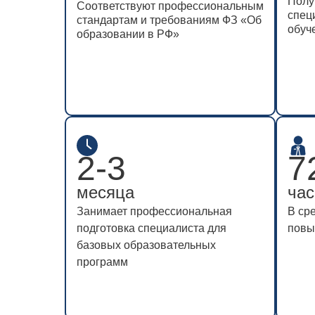
Полу
Полу
Соответствуют профессиональным
Соответствуют профессиональным
спец
спец
стандартам и требованиям ФЗ «Об
стандартам и требованиям ФЗ «Об
обуч
обуч
образовании в РФ»
образовании в РФ»
2-3
2-3
7
7
месяца
месяца
час
час
Занимает профессиональная
Занимает профессиональная
В ср
В ср
подготовка специалиста для
подготовка специалиста для
повы
повы
базовых образовательных
базовых образовательных
программ
программ