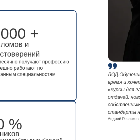
 000 +
 000 +
пломов и
пломов и
остоверений
остоверений
есячно получают профессию
есячно получают профессию
пешно работают по
пешно работают по
анным специальностям
анным специальностям
ЛОД.Обучение
время и хоче
«курсы для г
отдачей: нов
собственным 
стандарты н
0 %
0 %
Андрей Росляков
ников
ников